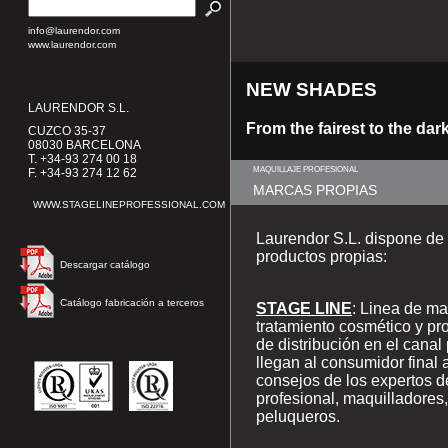
info@laurendor.com
www.laurendor.com
NEW
SHADES
LAURENDOR S.L.
From the fairest to the dar
CUZCO 35-37
08030 BARCELONA
T. +34-93 274 00 18
MAQUILLAJE PROFESIONAL
F. +34-93 274 12 62
MARCAS PROPIAS
WWW.STAGELINEPROFESSIONAL.COM
Laurendor S.L. dispone de 
productos propias:
Descargar catálogo
Catálogo fabricación a terceros
STAGE LINE
: Linea de ma
tratamiento cosmético y p
de distribución en el canal
llegan al consumidor final 
consejos de los expertos d
profesional, maquilladores, 
peluqueros.